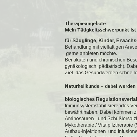
Therapieangebote
Mein Tätigkeitsschwerpunkt is
für Säuglinge, Kinder, Erwach
Behandlung mit vielfältigen Anwe
gerne anbieten möchte.
Bei akuten und chronischen Besch
gynäkologisch, pädiatrisch). Dabe
Ziel, das Gesundwerden schneller
Naturheilkunde – dabei werden
biologisches Regulationsverfa
Immunsystemstabilisierendes Ver
bewährt haben. Dabei kommen zu
Aminosäuren- und Schüßlersalz
Mykotherapie / Vitalpilztherapie 
Aufbau-Injektionen und Infusionen