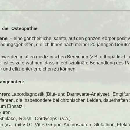
t die Osteopathie
sene
– eine ganzheitliche, sanfte, auf den ganzen Körper positi
ndungsgebieten, die ich Ihnen nach meiner 20-jährigen Berufs
werden in allen medizinischen Bereichen (z.B. orthopädisch, chi
i ist es zu erwähnen, dass interdisziplinäre Behandlung des Pat
 und effizienter erreichen zu können.
 angeboten:
hren
: Labordiagnostik (Blut- und Darmwerte-Analyse), Entgiftu
fahren, die insbesondere bei chronischen Leiden, dauerhaften 
m Einsatz :
kuren
(Shiitake, Reishi, Cordyceps u.v.a.)
 (v.a. mit Vit.C, Vit.B-Gruppe, Aminosäuren, Glutathion, Elektr