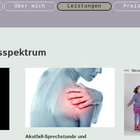
Über mich
Leistungen
Prei
sspektrum
<< Neu
Akutfall-Sprechstunde und